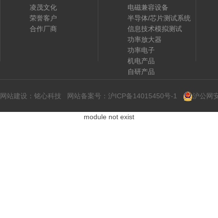
凌茂文化
电磁兼容设备
荣誉客户
半导体/芯片测试系统
合作厂商
信息技术模拟测试
功率放大器
功率电子
机电产品
自研产品
网站建设
：
铭心科技
网站备案号：
沪ICP备14015450号-1
沪公网安备
module not exist