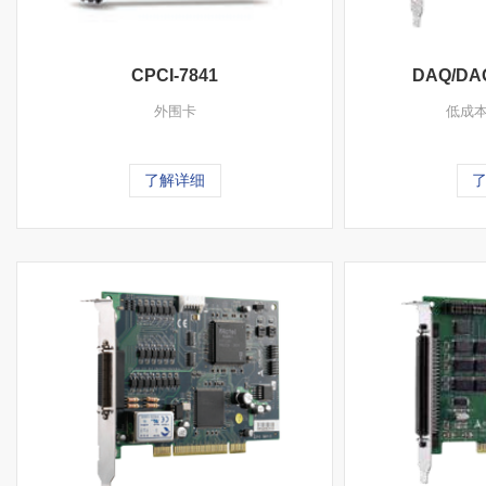
CPCI-7841
DAQ/DAQ
外围卡
低成
了解详细