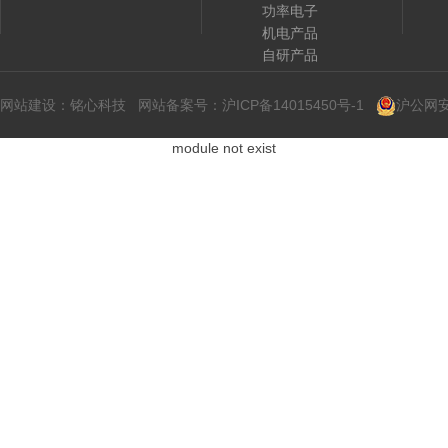
功率电子
机电产品
自研产品
网站建设
：
铭心科技
网站备案号：
沪ICP备14015450号-1
沪公网安备
module not exist