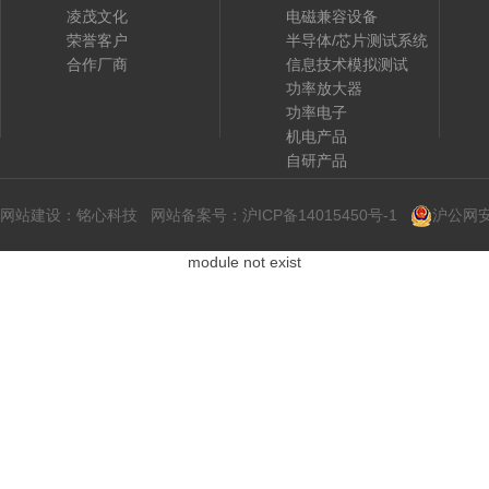
凌茂文化
电磁兼容设备
荣誉客户
半导体/芯片测试系统
合作厂商
信息技术模拟测试
功率放大器
功率电子
机电产品
自研产品
网站建设
：
铭心科技
网站备案号：
沪ICP备14015450号-1
沪公网安备
module not exist