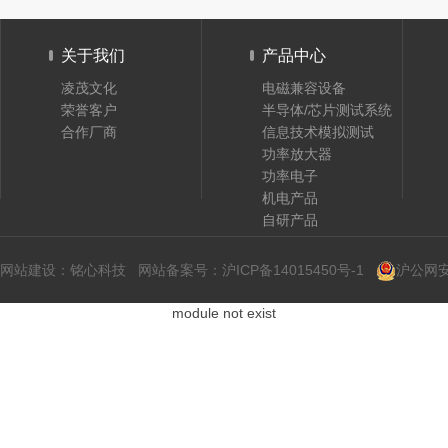
关于我们
产品中心
凌茂文化
电磁兼容设备
荣誉客户
半导体/芯片测试系统
合作厂商
信息技术模拟测试
功率放大器
功率电子
机电产品
自研产品
网站建设
：
铭心科技
网站备案号：
沪ICP备14015450号-1
沪公网安备
module not exist