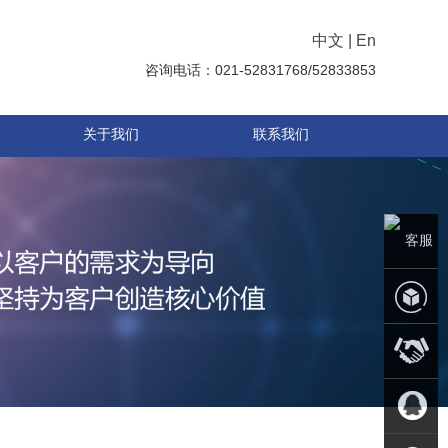
中文
|
En
咨询电话：021-52831768/52833853
关于我们
联系我们
客服
中心
产品中
品牌代
心